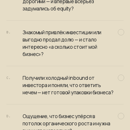
дорогими — и впервые всерьёз
задумались об equity?
Знакомый привлёк инвестиции или
B.
выгодно продал долю — и стало
интересно «а сколько стоит мой
бизнес»?
Получили холодный inbound от
C.
инвестора и поняли, что ответить
нечем — нет готовой упаковки бизнеса?
Ощущение, что бизнес упёрся в
D.
потолок органического роста и нужна