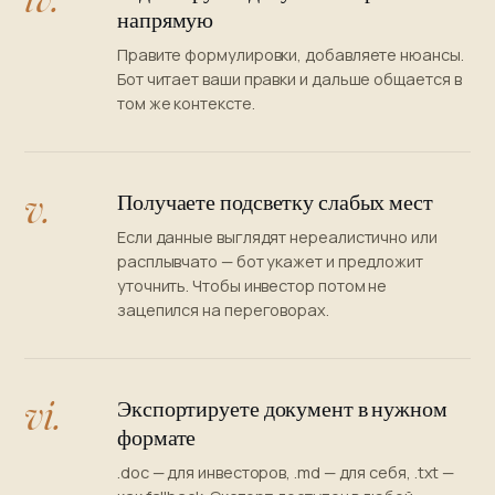
напрямую
Правите формулировки, добавляете нюансы.
Бот читает ваши правки и дальше общается в
том же контексте.
v.
Получаете подсветку слабых мест
Если данные выглядят нереалистично или
расплывчато — бот укажет и предложит
уточнить. Чтобы инвестор потом не
зацепился на переговорах.
vi.
Экспортируете документ в нужном
формате
.doc — для инвесторов, .md — для себя, .txt —