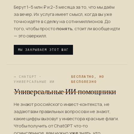
Берут 1–5 млн ₽ и 2–3 месяца за то, что мы даём
за вечер. Их услуга имеет смысл, когда вы уже
точно идёте в сделку на сотни миллионов. До
того, чтобы просто
понять
, стоит ли вообще идти
— это оверкилл.
МЫ ЗАКРЫВАЕМ ЭТОТ ШАГ
→ CHATGPT ·
БЕСПЛАТНО, НО
УНИВЕРСАЛЬНЫЕ ИИ
БЕСПОЛЕЗНО
Универсальные ИИ-помощники
Не знают российского инвест-контекста, не
задают вам правильных вопросов и не знают,
какие цифры вызовут у инвестора красные флаги.
Чтобы получить от ChatGPT что-то
осмысленное, вам нужно
уже
знать, что