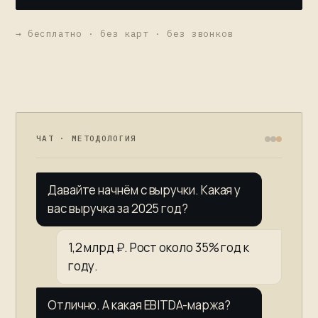
→ бесплатно · без карт · без звонков
ЧАТ · МЕТОДОЛОГИЯ
Давайте начнём с выручки. Какая у
вас выручка за 2025 год?
1,2 млрд ₽. Рост около 35% год к
году.
Отлично. А какая EBITDA-маржа?