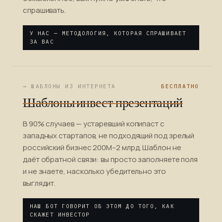
спрашивать.
У НАС — МЕТОДОЛОГИЯ, КОТОРАЯ СПРАШИВАЕТ
ЗА ВАС
→ ШАБЛОНЫ ИЗ ИНТЕРНЕТА
БЕСПЛАТНО
Шаблоны инвест-презентаций
В 90% случаев — устаревший копипаст с
западных стартапов, не подходящий под зрелый
российский бизнес 200М–2 млрд. Шаблон не
даёт обратной связи: вы просто заполняете поля
и не знаете, насколько убедительно это
выглядит.
НАШ БОТ ГОВОРИТ ОБ ЭТОМ ДО ТОГО, КАК
СКАЖЕТ ИНВЕСТОР