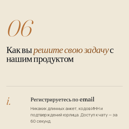
06
Как вы
решите свою задачу
с
нашим продуктом
i.
Регистрируетесь по email
Никаких длинных анкет, кодов ИНН и
подтверждений юрлица. Доступ к чату — за
60 секунд.