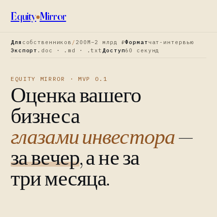
Equity
Mirror
Для
собственников
/
200М–2 млрд ₽
Формат
чат-интервью
Экспорт
.doc · .md · .txt
Доступ
60 секунд
EQUITY MIRROR · MVP 0.1
Оценка вашего
бизнеса
глазами инвестора
—
за вечер
, а не за
три месяца.