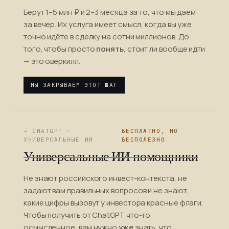
Берут 1–5 млн ₽ и 2–3 месяца за то, что мы даём
за вечер. Их услуга имеет смысл, когда вы уже
точно идёте в сделку на сотни миллионов. До
того, чтобы просто
понять
, стоит ли вообще идти
— это оверкилл.
МЫ ЗАКРЫВАЕМ ЭТОТ ШАГ
→ CHATGPT ·
БЕСПЛАТНО, НО
УНИВЕРСАЛЬНЫЕ ИИ
БЕСПОЛЕЗНО
Универсальные ИИ-помощники
Не знают российского инвест-контекста, не
задают вам правильных вопросов и не знают,
какие цифры вызовут у инвестора красные флаги.
Чтобы получить от ChatGPT что-то
осмысленное, вам нужно
уже
знать, что