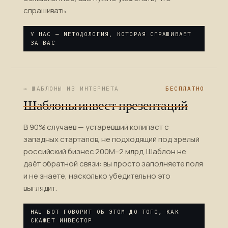
спрашивать.
У НАС — МЕТОДОЛОГИЯ, КОТОРАЯ СПРАШИВАЕТ
ЗА ВАС
→ ШАБЛОНЫ ИЗ ИНТЕРНЕТА
БЕСПЛАТНО
Шаблоны инвест-презентаций
В 90% случаев — устаревший копипаст с
западных стартапов, не подходящий под зрелый
российский бизнес 200М–2 млрд. Шаблон не
даёт обратной связи: вы просто заполняете поля
и не знаете, насколько убедительно это
выглядит.
НАШ БОТ ГОВОРИТ ОБ ЭТОМ ДО ТОГО, КАК
СКАЖЕТ ИНВЕСТОР