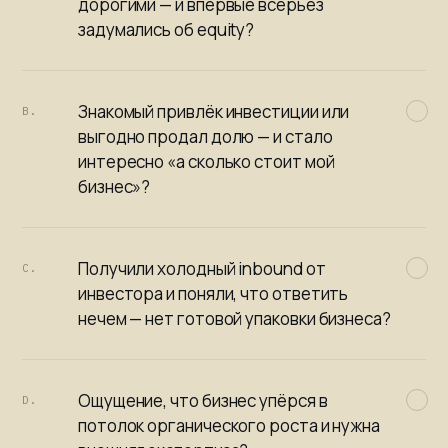
дорогими — и впервые всерьёз
задумались об equity?
Знакомый привлёк инвестиции или
B.
выгодно продал долю — и стало
интересно «а сколько стоит мой
бизнес»?
Получили холодный inbound от
C.
инвестора и поняли, что ответить
нечем — нет готовой упаковки бизнеса?
Ощущение, что бизнес упёрся в
D.
потолок органического роста и нужна