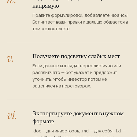
напрямую
Правите формулировки, добавляете нюансы.
Бот читает ваши правки и дальше общается в
том же контексте.
v.
Получаете подсветку слабых мест
Если данные выглядят нереалистично или
расплывчато — бот укажет и предложит
уточнить. Чтобы инвестор потом не
зацепился на переговорах.
vi.
Экспортируете документ в нужном
формате
.doc — для инвесторов, .md — для себя, .txt —