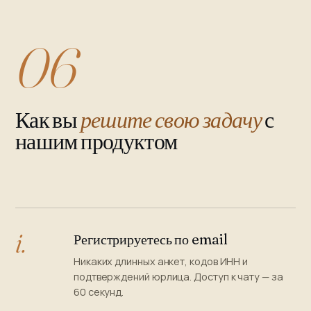
06
Как вы
решите свою задачу
с
нашим продуктом
i.
Регистрируетесь по email
Никаких длинных анкет, кодов ИНН и
подтверждений юрлица. Доступ к чату — за
60 секунд.