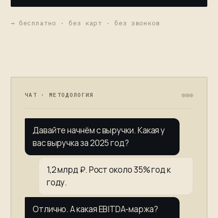
→ бесплатно · без карт · без звонков
ЧАТ · МЕТОДОЛОГИЯ
Давайте начнём с выручки. Какая у
вас выручка за 2025 год?
1,2 млрд ₽. Рост около 35% год к
году.
Отлично. А какая EBITDA-маржа?