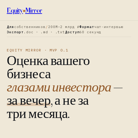
Equity
Mirror
Для
собственников
/
200М–2 млрд ₽
Формат
чат-интервью
Экспорт
.doc · .md · .txt
Доступ
60 секунд
EQUITY MIRROR · MVP 0.1
Оценка вашего
бизнеса
глазами инвестора
—
за вечер
, а не за
три месяца.